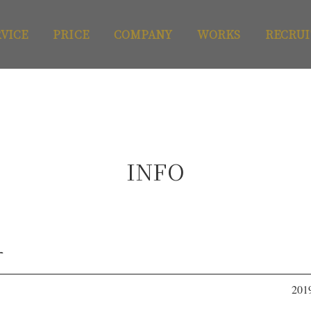
RVICE
PRICE
COMPANY
WORKS
RECRUI
INFO
す
201