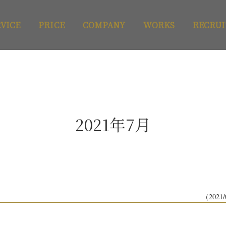
RVICE
PRICE
COMPANY
WORKS
RECRUI
2021年7月
（2021/